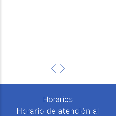
Sencillo
con
Bóveda
Permiso de Uso sencillo
Con bóveda construida de 3 nichos
Para casos de emergencia (sujeto a existencia)
VER MAS!
Horarios
Horario de atención al