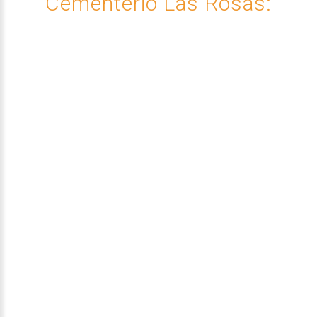
Cementerio
Las
Rosas:
Permiso
de
Uso
de
Lote
Sencillo
Para construir una bóveda de 3 nichos
2 subterráneos
1 superior
VER MAS!