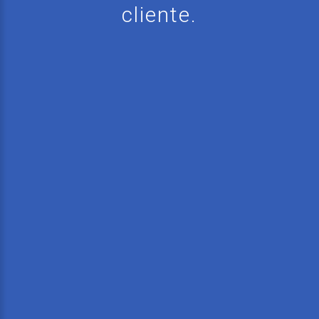
cliente.
HORARIO
DE
OFICINA:
De lunes a viernes de 8:00 am a 12:00 md y
de 1:00 pm a 4:00 pm.
Teléfonos:
506-2441-68-24 506-2441-46-74