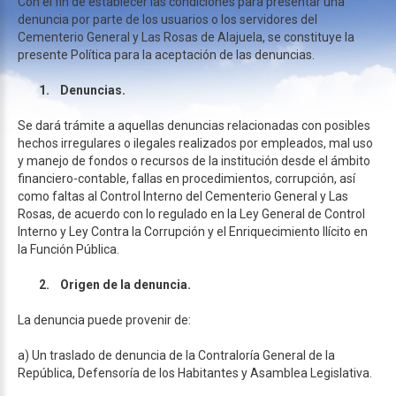
Con el fin de establecer las condiciones para presentar una
denuncia por parte de los usuarios o los servidores del
Cementerio General y Las Rosas de Alajuela, se constituye la
presente Política para la aceptación de las denuncias.
1.
Denuncias.
Se dará trámite a aquellas denuncias relacionadas con posibles
hechos irregulares o ilegales realizados por empleados, mal uso
y manejo de fondos o recursos de la institución desde el ámbito
financiero-contable, fallas en procedimientos, corrupción, así
como faltas al Control Interno del Cementerio General y Las
Rosas, de acuerdo con lo regulado en la Ley General de Control
Interno y Ley Contra la Corrupción y el Enriquecimiento Ilícito en
la Función Pública.
2.
Origen de la denuncia.
La denuncia puede provenir de:
a) Un traslado de denuncia de la Contraloría General de la
República, Defensoría de los Habitantes y Asamblea Legislativa.