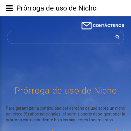
Prórroga de uso de Nicho
Buscar...
Prórroga
de
uso
de
Nicho
Para garantizar la continuidad del derecho de uso sobre un nicho
por cinco (5) años adicionales, el permisionario debe gestionar la
prórroga correspondiente bajo los siguientes lineamientos: