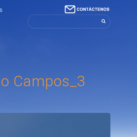
S
Buscar...
ficina
ción de Oficinas
erio General de
do
Campos_3
ación Cementerio